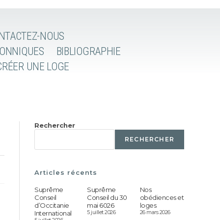
NTACTEZ-NOUS
ÇONNIQUES
BIBLIOGRAPHIE
CRÉER UNE LOGE
Rechercher
RECHERCHER
Articles récents
Suprême
Suprême
Nos
Conseil
Conseil du 30
obédiences et
d’Occitanie
mai 6026
loges
International
5 juillet 2026
26 mars 2026